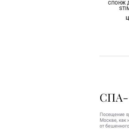
СПОНЖ 
STI
Ц
СПА-
Посещение sp
Москве, как 
от бешенного