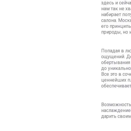
здесь и сейч
нам так не х
набирает поп
салона. Моск
его принципы
природы, но 
Попадая в лю
ощущений. Де
обертывания 
до уникально
Все это в со
ценнейших пл
обеспечивает
Возможность 
наслаждение 
дарить своим