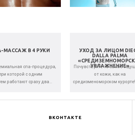
А-МАССАЖ В 4 РУКИ
УХОД ЗА ЛИЦОМ DIE
DALLA PALMA
«СРЕДИЗЕМНОМОРСК
УВЛАЖНЕНИЕ»
емиальная спа-процедура,
Почувствуйте то самое ощу
при которой с одним
от кожи, как на
тем работают сразу два
средизменоморском курорте!
стера. Спа-терапевты
дает оптимальный урове
нхронно и гармонично
увлажнённости кожи, оказыв
воздейству...
по...
ВКОНТАКТЕ