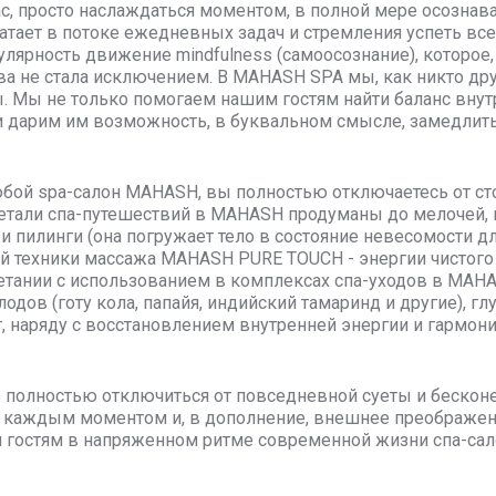
ас, просто наслаждаться моментом, в полной мере осознав
ватает в потоке ежедневных задач и стремления успеть вс
улярность движение mindfulness (самоосознание), которое,
ва не стала исключением. В MAHASH SPA мы, как никто др
. Мы не только помогаем нашим гостям найти баланс вну
и дарим им возможность, в буквальном смысле, замедлить
бой spa-салон MAHASH, вы полностью отключаетесь от ст
тали спа-путешествий в MAHASH продуманы до мелочей, н
и пилинги (она погружает тело в состояние невесомости д
й техники массажа MAHASH PURE TOUCH - энергии чистого 
четании с использованием в комплексах спа-уходов в MAHA
одов (готу кола, папайя, индийский тамаринд и другие), г
, наряду с восстановлением внутренней энергии и гармонии
полностью отключиться от повседневной суеты и бесконе
каждым моментом и, в дополнение, внешнее преображени
 гостям в напряженном ритме современной жизни спа-сало