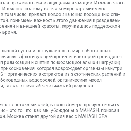
ать и проживать свои ощущения и эмоции. Именно этого
е. И именно поэтому во всем мире стремительно
 в том числе, придает новое значение посещению спа-
угой, понимаем важность этого движения и разделяем
тренней и внешней красоты, заручившись поддержкой
 время.
оличной суеты и погружаетесь в мир собственных
ачиная с флотирующей кровати, в которой проводятся
ля релаксации и снятия психоэмоциональной нагрузки)
прикосновения, которая возрождает организм изнутри.
SH органических экстрактов из экзотических растений и
лубоководных водорослей, органических масел
, также отличный эстетический результат.
чного потока мыслей, в полной мере прочувствовать
е– это то, что, как мы убеждены в MAHASH, призван
н. Москва станет другой для вас с MAHASH SPA.