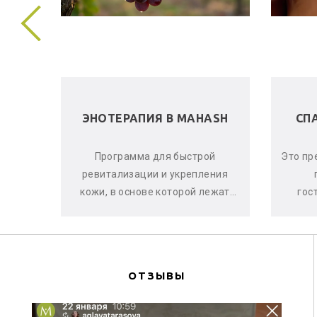
 В
ЭНОТЕРАПИЯ В MAHASH
СП
ела и
Программа для быстрой
Это пр
е, что
ревитализации и укрепления
аете
кожи, в основе которой лежат
гос
оматы
активные свойства красного
ма
винограда, ягод асаи и черной
си
смо...
ОТЗЫВЫ