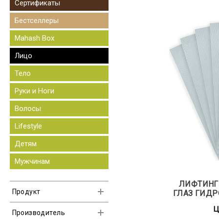
Сертификаты
Бестселлеры
Mahash Box
Лицо
Тело
Руки и Ноги
Волосы
Lifestyle
Детям
Мужчинам
ЛИФТИНГ
Продукт
ГЛАЗ ГИДРО-ГЕЛЬ 
Сыворотка
Ц
Производитель
Массажер