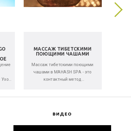
GO
МАССАЖ ТИБЕТСКИМИ
ЛЬНЯ
ПОЮЩИМИ ЧАШАМИ
ОЕ
щение
Массаж тибетскими поющими
Женс
чашами в MAHASH SPA - это
улучшен
 Уход
контактный метод
стрессо
нь
виброакустической
что-т
ается
терапии, глубоко расслабляющий
с
мышцы, снимающи...
ВИДЕО