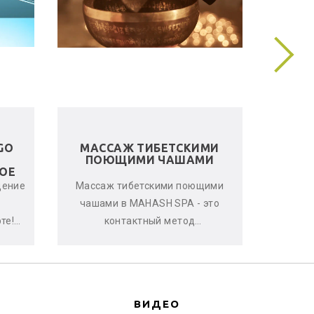
GO
МАССАЖ ТИБЕТСКИМИ
ЛЬНЯ
ПОЮЩИМИ ЧАШАМИ
ОЕ
щение
Массаж тибетскими поющими
Женс
чашами в MAHASH SPA - это
улучшен
те!
контактный метод
стрессо
овень
виброакустической
что-т
терапии, глубоко расслабляющий
с
мышцы, снимающи...
ВИДЕО