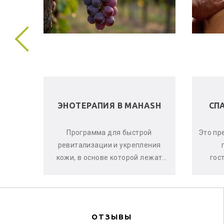
 В
ЭНОТЕРАПИЯ В MAHASH
СП
ела и
Программа для быстрой
Это пр
е, что
ревитализации и укрепления
аете
кожи, в основе которой лежат
гос
оматы
активные свойства красного
ма
винограда, ягод асаи и черной
си
смо...
ОТЗЫВЫ