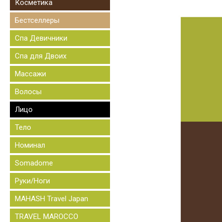
Косметика
Бестселлеры
Спа Девичники
Спа для Двоих
Массажи
Волосы
Лицо
Тело
Номинал
Somadome
Руки/Ноги
MAHASH Travel Japan
TRAVEL MAROCCO