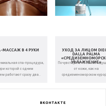
А-МАССАЖ В 4 РУКИ
УХОД ЗА ЛИЦОМ DIE
DALLA PALMA
«СРЕДИЗЕМНОМОРСК
УВЛАЖНЕНИЕ»
емиальная спа-процедура,
Почувствуйте то самое ощу
при которой с одним
от кожи, как на
тем работают сразу два
средизменоморском курор
стера. Спа-терапевты
Уход дает оптимальный ур
нхронно и гармонично
увлажнённости кожи,
воздейству...
оказывается по...
ВКОНТАКТЕ