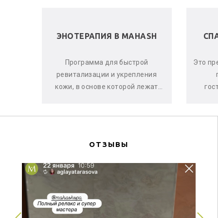
 В
ЭНОТЕРАПИЯ В MAHASH
СП
ела и
Программа для быстрой
Это пр
е, что
ревитализации и укрепления
аете
кожи, в основе которой лежат
гос
оматы
активные свойства красного
ма
винограда, ягод асаи и черной
си
смо...
ОТЗЫВЫ