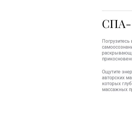
СПА-
Погрузитесь 
самоосознани
раскрывающие
прикосновен
Ощутите энер
авторских ма
которых глуб
массажных п