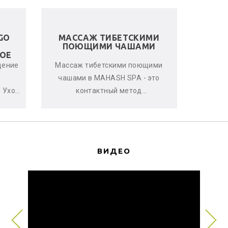
GO
МАССАЖ ТИБЕТСКИМИ
ЛЬНЯ
ПОЮЩИМИ ЧАШАМИ
ОЕ
щение
Массаж тибетскими поющими
Женс
чашами в MAHASH SPA - это
улучшен
 Уход
контактный метод
стрессо
нь
виброакустической
что-т
ается
терапии, глубоко расслабляющий
с
мышцы, снимающи...
ВИДЕО