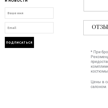
И НОВОСТИ
Name
ОТЗ
Email
* При бр
Рекоменд
предоста
комплиме
костюмы 
Цены в с
салоном.