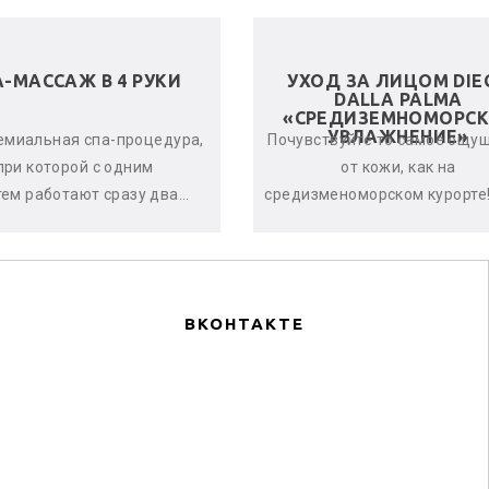
А-МАССАЖ В 4 РУКИ
УХОД ЗА ЛИЦОМ DIE
DALLA PALMA
«СРЕДИЗЕМНОМОРСК
УВЛАЖНЕНИЕ»
емиальная спа-процедура,
Почувствуйте то самое ощу
при которой с одним
от кожи, как на
тем работают сразу два
средизменоморском курорте!
стера. Спа-терапевты
дает оптимальный урове
нхронно и гармонично
увлажнённости кожи, оказыв
воздейству...
по...
ВКОНТАКТЕ