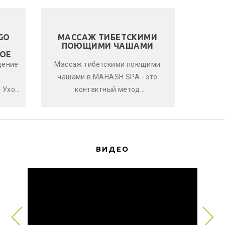
GO
МАССАЖ ТИБЕТСКИМИ
ЛЬНЯ
ПОЮЩИМИ ЧАШАМИ
ОЕ
щение
Массаж тибетскими поющими
Женс
чашами в MAHASH SPA - это
улучшен
 Уход
контактный метод
стрессо
нь
виброакустической
что-т
ается
терапии, глубоко расслабляющий
с
мышцы, снимающи...
ВИДЕО