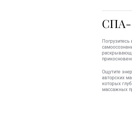
СПА-
Погрузитесь 
самоосознани
раскрывающие
прикосновен
Ощутите энер
авторских ма
которых глуб
массажных п