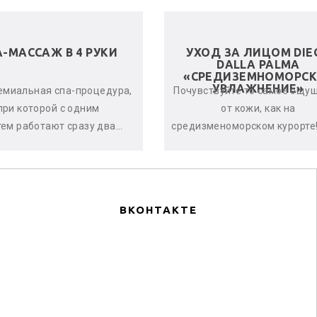
А-МАССАЖ В 4 РУКИ
УХОД ЗА ЛИЦОМ DIE
DALLA PALMA
«СРЕДИЗЕМНОМОРСК
УВЛАЖНЕНИЕ»
емиальная спа-процедура,
Почувствуйте то самое ощу
при которой с одним
от кожи, как на
тем работают сразу два
средизменоморском курорте!
стера. Спа-терапевты
дает оптимальный урове
нхронно и гармонично
увлажнённости кожи, оказыв
воздейству...
по...
ВКОНТАКТЕ