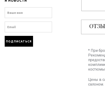
И НОВОСТИ
Name
ОТЗ
Email
* При бр
Рекоменд
предоста
комплиме
костюмы 
Цены в с
салоном.