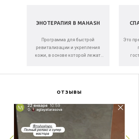
 В
ЭНОТЕРАПИЯ В MAHASH
СП
ела и
Программа для быстрой
Это пр
е, что
ревитализации и укрепления
аете
кожи, в основе которой лежат
гос
оматы
активные свойства красного
ма
винограда, ягод асаи и черной
си
смо...
ОТЗЫВЫ