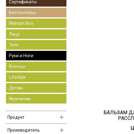
Сертификаты
Бестселлеры
Mahash Box
Лицо
Тело
Руки и Ноги
Волосы
Lifestyle
Детям
Мужчинам
БАЛЬЗАМ Д
Продукт
РАСС
Жидкость для снятия
Ц
Производитель
лака