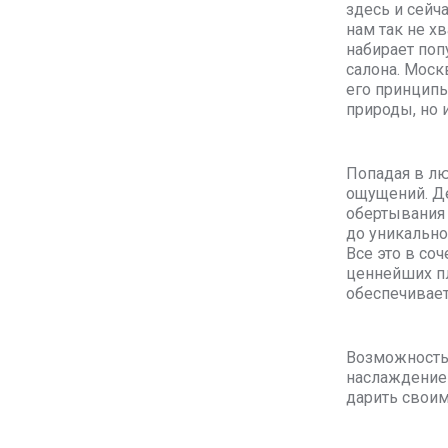
здесь и сейч
нам так не х
набирает поп
салона. Моск
его принципы
природы, но 
Попадая в лю
ощущений. Де
обертывания 
до уникально
Все это в со
ценнейших пл
обеспечивает
Возможность 
наслаждение 
дарить своим