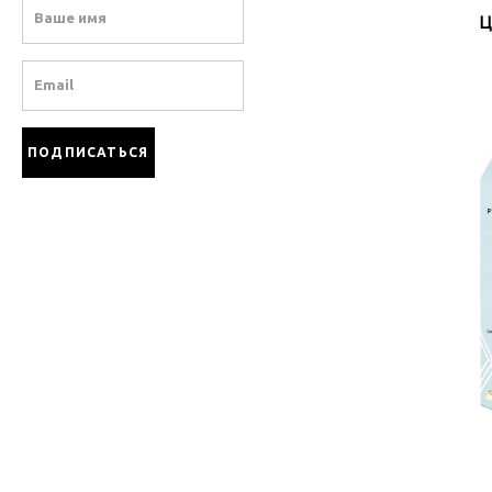
Name
Ц
Email