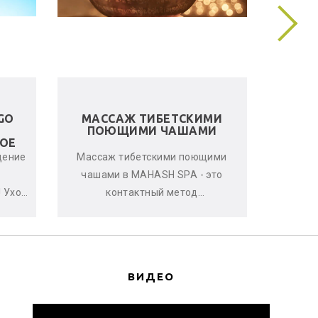
GO
МАССАЖ ТИБЕТСКИМИ
ЛЬНЯ
ПОЮЩИМИ ЧАШАМИ
ОЕ
щение
Массаж тибетскими поющими
Женс
чашами в MAHASH SPA - это
улучшен
 Уход
контактный метод
стрессо
нь
виброакустической
что-т
ается
терапии, глубоко расслабляющий
с
мышцы, снимающи...
ВИДЕО