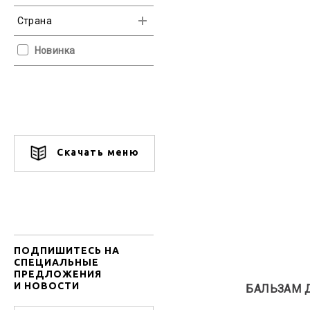
FEDUA
Лак для ногтей
Страна
MANUCURIST
Уход за руками
Италия
INTIME ORGANIQUE
Уход за ногами
Новинка
Франция
Уход за ногтями
Япония
Скачать меню
ПОДПИШИТЕСЬ НА
СПЕЦИАЛЬНЫЕ
ПРЕДЛОЖЕНИЯ
И НОВОСТИ
БАЛЬЗАМ Д