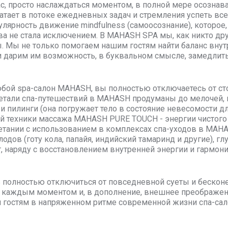
ас, просто наслаждаться моментом, в полной мере осознав
ватает в потоке ежедневных задач и стремления успеть вс
улярность движение mindfulness (самоосознание), которое,
ва не стала исключением. В MAHASH SPA мы, как никто др
. Мы не только помогаем нашим гостям найти баланс вну
и дарим им возможность, в буквальном смысле, замедлить
бой spa-салон MAHASH, вы полностью отключаетесь от ст
тали спа-путешествий в MAHASH продуманы до мелочей, н
и пилинги (она погружает тело в состояние невесомости д
й техники массажа MAHASH PURE TOUCH - энергии чистого 
четании с использованием в комплексах спа-уходов в MAHA
одов (готу кола, папайя, индийский тамаринд и другие), г
, наряду с восстановлением внутренней энергии и гармонии
полностью отключиться от повседневной суеты и бесконе
каждым моментом и, в дополнение, внешнее преображени
 гостям в напряженном ритме современной жизни спа-сало