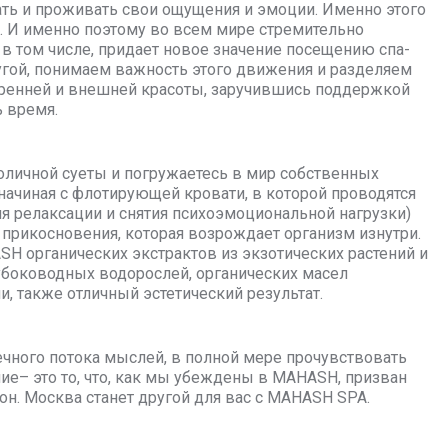
ать и проживать свои ощущения и эмоции. Именно этого
е. И именно поэтому во всем мире стремительно
 в том числе, придает новое значение посещению спа-
угой, понимаем важность этого движения и разделяем
тренней и внешней красоты, заручившись поддержкой
 время.
оличной суеты и погружаетесь в мир собственных
ачиная с флотирующей кровати, в которой проводятся
ля релаксации и снятия психоэмоциональной нагрузки)
прикосновения, которая возрождает организм изнутри.
SH органических экстрактов из экзотических растений и
лубоководных водорослей, органических масел
, также отличный эстетический результат.
чного потока мыслей, в полной мере прочувствовать
е– это то, что, как мы убеждены в MAHASH, призван
н. Москва станет другой для вас с MAHASH SPA.