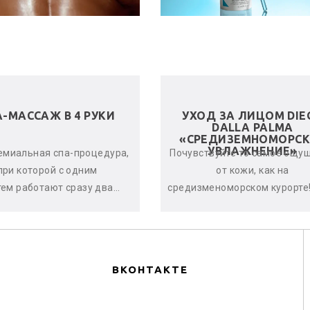
А-МАССАЖ В 4 РУКИ
УХОД ЗА ЛИЦОМ DIE
DALLA PALMA
«СРЕДИЗЕМНОМОРСК
УВЛАЖНЕНИЕ»
емиальная спа-процедура,
Почувствуйте то самое ощу
при которой с одним
от кожи, как на
тем работают сразу два
средизменоморском курорте!
стера. Спа-терапевты
дает оптимальный урове
нхронно и гармонично
увлажнённости кожи, оказыв
воздейству...
по...
ВКОНТАКТЕ