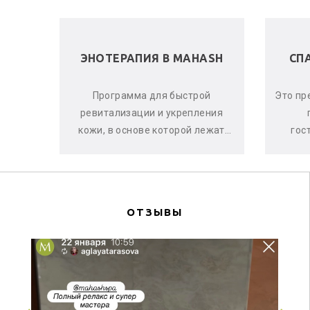
 В
ЭНОТЕРАПИЯ В MAHASH
СП
ела и
Программа для быстрой
Это пр
е, что
ревитализации и укрепления
аете
кожи, в основе которой лежат
гос
оматы
активные свойства красного
ма
винограда, ягод асаи и черной
си
смо...
ОТЗЫВЫ