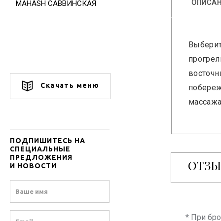
ОПИСА
MAHASH САВВИНСКАЯ
Выберит
прогрел
восточн
Скачать меню
побереж
массажа
ПОДПИШИТЕСЬ НА
СПЕЦИАЛЬНЫЕ
ПРЕДЛОЖЕНИЯ
ОТЗ
И НОВОСТИ
Name
Email
* При бр