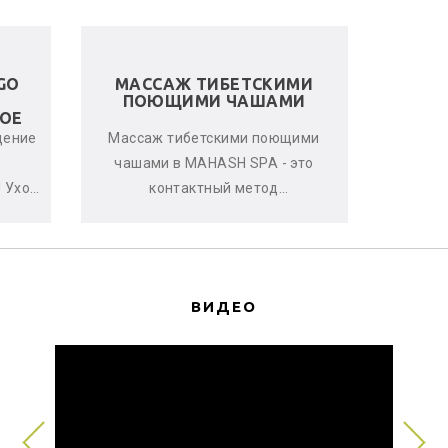
GO
МАССАЖ ТИБЕТСКИМИ
ЛЬНЯ
ПОЮЩИМИ ЧАШАМИ
ОЕ
щение
Массаж тибетскими поющими
Женс
чашами в MAHASH SPA - это
улучшен
 Уход
контактный метод
стрессо
нь
виброакустической
что-т
ается
терапии, глубоко расслабляющий
с
мышцы, снимающи...
ВИДЕО