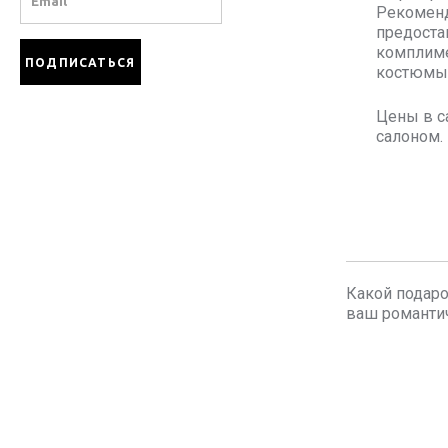
Рекоменд
предоста
комплиме
костюмы 
Цены в с
салоном.
Какой подаро
ваш романтич