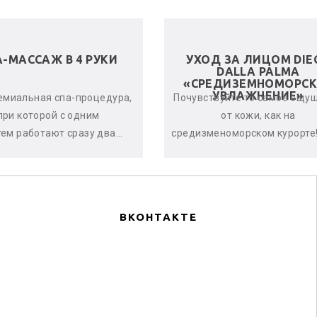
А-МАССАЖ В 4 РУКИ
УХОД ЗА ЛИЦОМ DIE
DALLA PALMA
«СРЕДИЗЕМНОМОРСК
УВЛАЖНЕНИЕ»
емиальная спа-процедура,
Почувствуйте то самое ощу
при которой с одним
от кожи, как на
тем работают сразу два
средизменоморском курорте!
стера. Спа-терапевты
дает оптимальный урове
нхронно и гармонично
увлажнённости кожи, оказыв
воздейству...
по...
ВКОНТАКТЕ