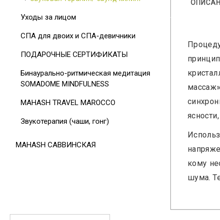
ОПИСА
Уходы за лицом
СПА для двоих и СПА-девичники
Процеду
ПОДАРОЧНЫЕ СЕРТИФИКАТЫ
принци
кристал
Бинаурально-ритмическая медитация
SOMADOME MINDFULNESS
массаж»
синхрон
MAHASH TRAVEL MAROCCO
ясности
Звукотерапия (чаши, гонг)
Использ
MAHASH САВВИНСКАЯ
напряже
кому не
шума. Т