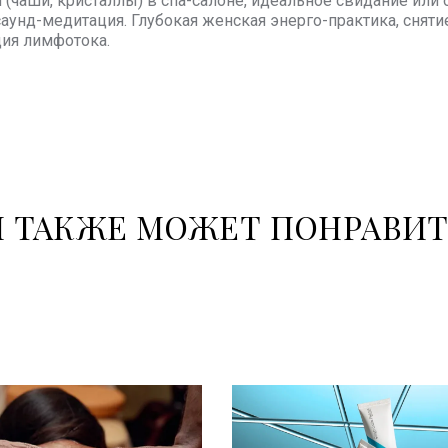
 (чаши, кристаллы) в спа-салоне, идеальное свидание или о
саунд-медитация. Глубокая женская энерго-практика, сняти
ия лимфотока.
 ТАКЖЕ МОЖЕТ ПОНРАВИ