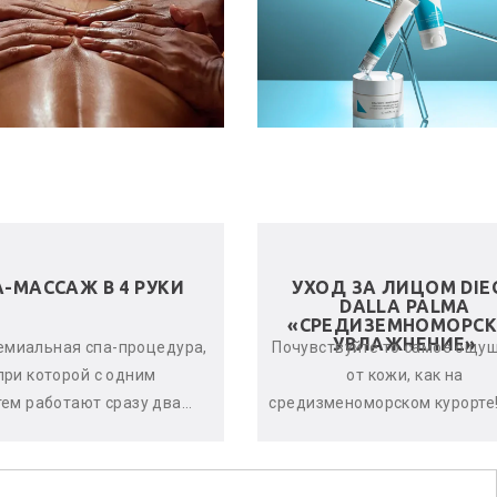
А-МАССАЖ В 4 РУКИ
УХОД ЗА ЛИЦОМ DIE
DALLA PALMA
«СРЕДИЗЕМНОМОРСК
УВЛАЖНЕНИЕ»
емиальная спа-процедура,
Почувствуйте то самое ощу
при которой с одним
от кожи, как на
тем работают сразу два
средизменоморском курорте!
стера. Спа-терапевты
дает оптимальный урове
нхронно и гармонично
увлажнённости кожи, оказыв
воздейству...
по...