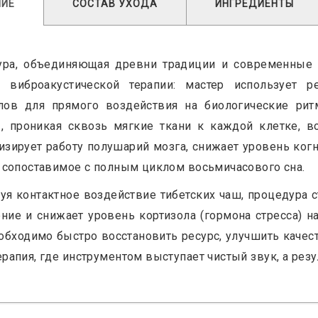
НИЕ
СОСТАВ УХОДА
ИНГРЕДИЕНТЫ
ра, объединяющая древни традиции и современные з
п виброакустической терапии: мастер использует 
лов для прямого воздействия на биологические рит
, проникая сквозь мягкие ткани к каждой клетке, в
изирует работу полушарий мозга, снижает уровень ког
, сопоставимое с полным циклом восьмичасового сна.
уя контактное воздействие тибетских чаш, процедура
ние и снижает уровень кортизола (гормона стресса) н
обходимо быстро восстановить ресурс, улучшить качес
ерапия, где инструментом выступает чистый звук, а рез