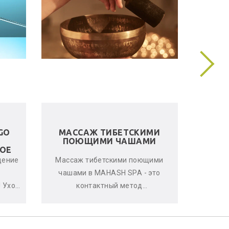
GO
МАССАЖ ТИБЕТСКИМИ
ЛЬНЯ
ПОЮЩИМИ ЧАШАМИ
ОЕ
щение
Массаж тибетскими поющими
Женс
чашами в MAHASH SPA - это
улучшен
 Уход
контактный метод
стрессо
нь
виброакустической
что-т
ается
терапии, глубоко расслабляющий
с
мышцы, снимающи...