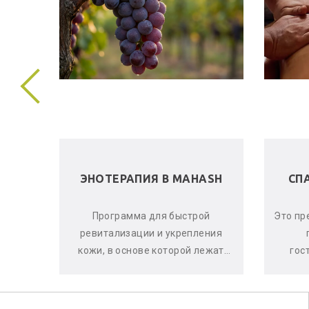
 В
ЭНОТЕРАПИЯ В MAHASH
СП
ела и
Программа для быстрой
Это пр
е, что
ревитализации и укрепления
аете
кожи, в основе которой лежат
гос
оматы
активные свойства красного
ма
винограда, ягод асаи и черной
си
смо...