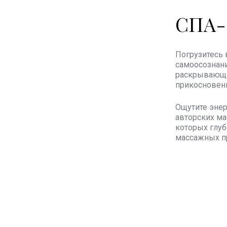
СПА-
Погрузитесь 
самоосознани
раскрывающие
прикосновен
Ощутите энер
авторских ма
которых глуб
массажных п