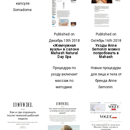
капсуле
Somadome.
Published on
Published on
Декабрь 13th 2018
Октябрь 16th 2018
«Жемчужная
Уходы Anne
вуаль» в салоне
Semonin можно
Mahash Natural
попробовать в
Day Spa
Mahash
Процедура по
Новые процедуры
уходу включает
для лица и тела от
массаж по
бренда Anne
методике.
Semonin.