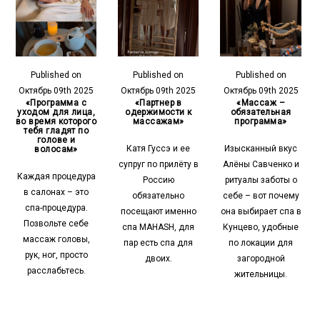
Published on
Published on
Published on
Октябрь 09th 2025
Октябрь 09th 2025
Октябрь 09th 2025
«Программа с
«Партнер в
«Массаж –
уходом для лица,
одержимости к
обязательная
во время которого
массажам»
программа»
тебя гладят по
голове и
Катя Гуссэ и ее
Изысканный вкус
волосам»
супруг по прилёту в
Алёны Савченко и
Каждая процедура
Россию
ритуалы заботы о
в салонах – это
обязательно
себе – вот почему
спа-процедура.
посещают именно
она выбирает спа в
Позвольте себе
спа MAHASH, для
Кунцево, удобные
массаж головы,
пар есть спа для
по локации для
рук, ног, просто
двоих.
загородной
расслабьтесь.
жительницы.