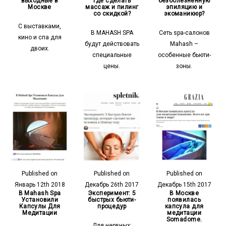
выходные в
где сделать
безболезненную
Москве
массаж и пилинг
эпиляцию и
со скидкой?
экоманикюр?
С выставками,
В MAHASH SPA
Сеть spa-салонов
кино и спа для
будут действовать
Mahash –
двоих.
специальные
особенные бьюти-
цены.
зоны.
Published on
Published on
Published on
Январь 12th 2018
Декабрь 26th 2017
Декабрь 15th 2017
В Mahash Spa
Эксперимент: 5
В Москве
Установили
быстрых бьюти-
появилась
Капсулы Для
процедур
капсула для
Медитации
медитации
Somadome.
Для нервных: