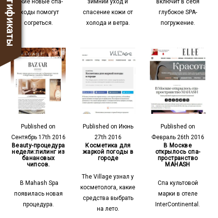
Сертификаты
какие новые спа-
зимний уход и
включит в себя
уходы помогут
спасение кожи от
глубокое SPA-
согреться.
холода и ветра.
погружение.
Published on
Published on Июнь
Published on
Сентябрь 17th 2016
27th 2016
Февраль 26th 2016
Beauty-процедура
Косметика для
В Москве
недели:пилинг из
жаркой погоды в
открылось спа-
банановых
городе
пространство
чипсов.
MAHASH
The Village узнал у
В Mahash Spa
Спа культовой
косметолога, какие
появилась новая
марки в отеле
средства выбрать
процедура.
InterContinental.
на лето.