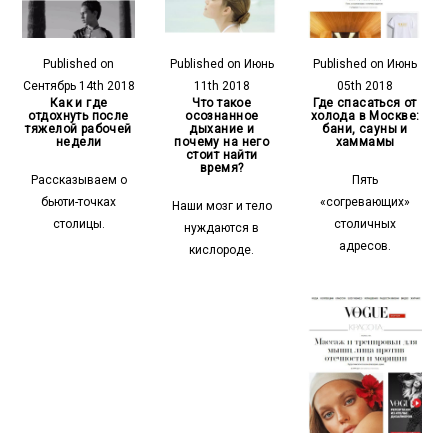
Published on
Published on Июнь
Published on Июнь
Сентябрь 14th 2018
11th 2018
05th 2018
Как и где
Что такое
Где спасаться от
отдохнуть после
осознанное
холода в Москве:
тяжелой рабочей
дыхание и
бани, сауны и
недели
почему на него
хаммамы
стоит найти
время?
Рассказываем о
Пять
бьюти-точках
«согревающих»
Наши мозг и тело
столицы.
столичных
нуждаются в
адресов.
кислороде.