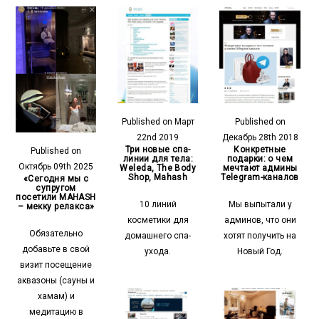
Published on Март
Published on
22nd 2019
Декабрь 28th 2018
Три новые спа-
Конкретные
Published on
линии для тела:
подарки: о чем
Октябрь 09th 2025
Weleda, The Body
мечтают админы
Shop, Mahash
Telegram-каналов
«Сегодня мы с
супругом
посетили MAHASH
10 линий
Мы выпытали у
– мекку релакса»
косметики для
админов, что они
Обязательно
домашнего спа-
хотят получить на
добавьте в свой
ухода.
Новый Год.
визит посещение
аквазоны (сауны и
хамам) и
медитацию в