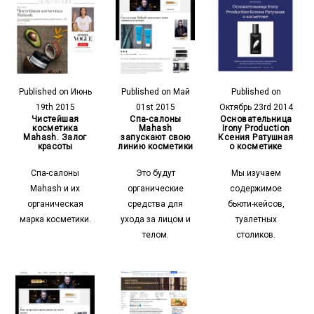
Published on Июнь
Published on Май
Published on
19th 2015
01st 2015
Октябрь 23rd 2014
Чистейшая
Спа-салоны
Основательница
косметика
Mahash
Irony Production
Mahash. Залог
запускают свою
Ксения Ратушная
красоты
линию косметики
о косметике
Спа-салоны
Это будут
Мы изучаем
Mahash и их
органические
содержимое
органическая
средства для
бьюти-кейсов,
марка косметики.
ухода за лицом и
туалетных
телом.
столиков.