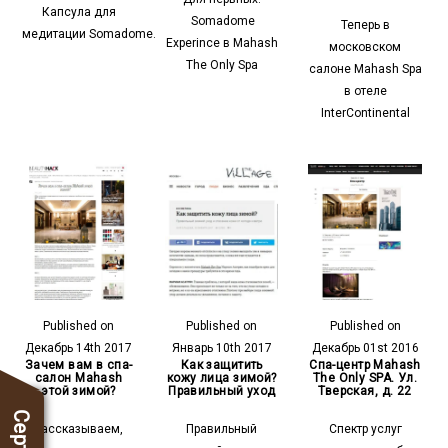
Капсула для
Somadome
Теперь в
медитации Somadome.
Experince в Mahash
московском
The Only Spa
салоне Mahash Spa
в отеле
InterContinental
Published on
Published on
Published on
Декабрь 14th 2017
Январь 10th 2017
Декабрь 01st 2016
Зачем вам в спа-
Как защитить
Спа-центр Mahash
салон Mahash
кожу лица зимой?
The Only SPA. Ул.
этой зимой?
Правильный уход
Тверская, д. 22
Рассказываем,
Правильный
Спектр услуг