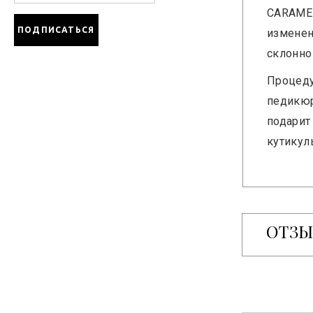
CARAME
изменен
склонно
Процеду
педикюр
подарит
кутикул
ОТЗ