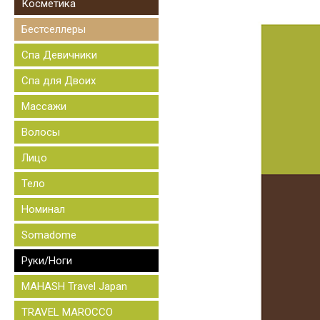
Косметика
Бестселлеры
Спа Девичники
Спа для Двоих
Массажи
Волосы
Лицо
Тело
Номинал
Somadome
Руки/Ноги
MAHASH Travel Japan
TRAVEL MAROCCO