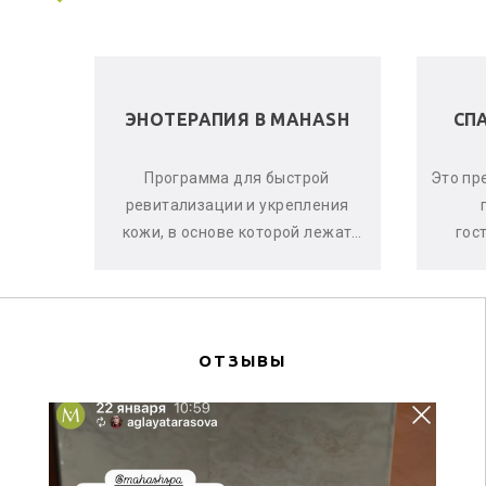
 В
ЭНОТЕРАПИЯ В MAHASH
СП
ела и
Программа для быстрой
Это пр
е, что
ревитализации и укрепления
аете
кожи, в основе которой лежат
гос
оматы
активные свойства красного
ма
винограда, ягод асаи и черной
си
смо...
ОТЗЫВЫ