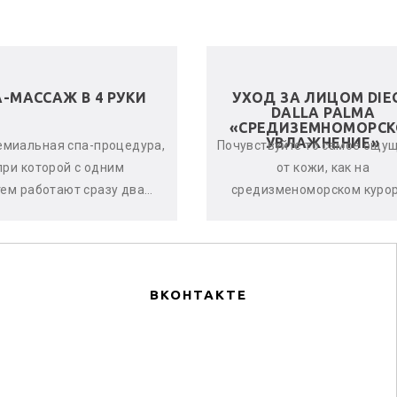
А-МАССАЖ В 4 РУКИ
УХОД ЗА ЛИЦОМ DIE
DALLA PALMA
«СРЕДИЗЕМНОМОРСК
УВЛАЖНЕНИЕ»
емиальная спа-процедура,
Почувствуйте то самое ощу
при которой с одним
от кожи, как на
тем работают сразу два
средизменоморском курор
стера. Спа-терапевты
Уход дает оптимальный ур
нхронно и гармонично
увлажнённости кожи,
воздейству...
оказывается по...
ВКОНТАКТЕ