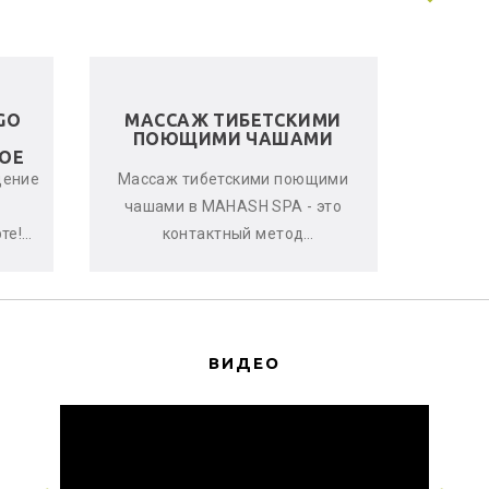
GO
МАССАЖ ТИБЕТСКИМИ
ЛЬНЯ
ПОЮЩИМИ ЧАШАМИ
ОЕ
щение
Массаж тибетскими поющими
Женс
чашами в MAHASH SPA - это
улучшен
те!
контактный метод
стрессо
овень
виброакустической
что-т
терапии, глубоко расслабляющий
с
мышцы, снимающи...
ВИДЕО