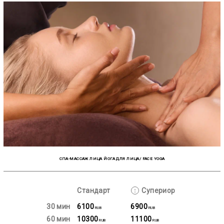
СПА-МАССАЖ ЛИЦА ЙОГА ДЛЯ ЛИЦА/ FACE YOGA
Стандарт
Супериор
30 мин
6100
6900
RUB
RUB
60 мин
10300
11100
RUB
RUB