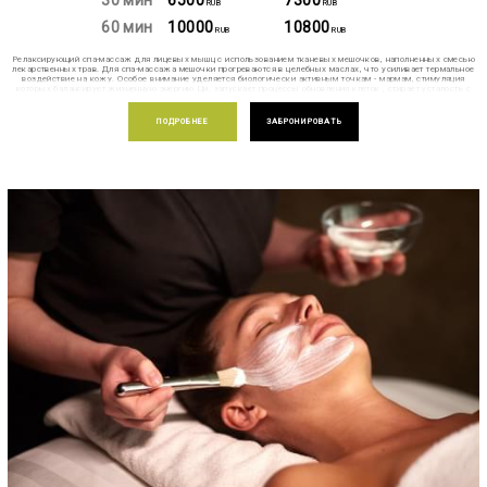
RUB
RUB
60 мин
10000
10800
RUB
RUB
Релаксирующий спа-массаж для лицевых мышц с использованием тканевых мешочков, наполненных смесью
лекарственных трав. Для спа-массажа мешочки прогреваются в целебных маслах, что усиливает термальное
воздействие на кожу. Особое внимание уделяется биологически активным точкам - мармам, стимуляция
которых балансирует жизненную энергию Ци, запускает процессы обновления клеток , стирает усталость с
мышечной системы лица. В результате устраняются отмершие чешуйки эпидермиса, прочищаются сальные
железы, а кровеносные сосуды начинают работать активнее, так как приток кислорода к ним усиливается.
Кожа становится красивой, сияющей и наполненной жизнью.
ПОДРОБНЕЕ
ЗАБРОНИРОВАТЬ