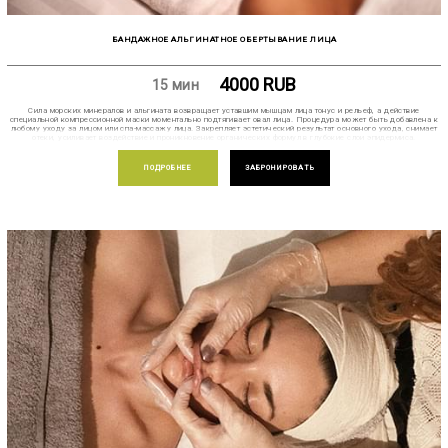
БАНДАЖНОЕ АЛЬГИНАТНОЕ ОБЕРТЫВАНИЕ ЛИЦА
4000
RUB
15 мин
Сила морских минералов и альгината возвращает уставшим мышцам лица тонус и рельеф, а действие
специальной компрессионной маски моментально подтягивает овал лица. Процедура может быть добавлена к
любому уходу за лицом или спа-массажу лица. Закрепляет эстетический результат основного ухода, снимает
отеки, усиливает воздействие и проникновение органических формул в глубокие слои эпидермиса.
ПОДРОБНЕЕ
ЗАБРОНИРОВАТЬ