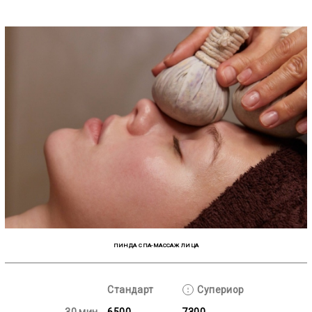
на нервную систему, стимулируя выработку гормонов-антагонистов адреналина, образование коллагеновых
волокон. Такое воздействие на организм носит комплексный системный характер, а в результате — красивая
и молодая кожа, отличное самочувствие! Антистресс-массаж не только вызывает мышечную релаксацию
и приятные ощущения, он также способен справиться со многими проблемами, которые имеют под собой
психосоматическую природу.
ПИНДА СПА-МАССАЖ ЛИЦА
Стандарт
Супериор
30 мин
6500
7300