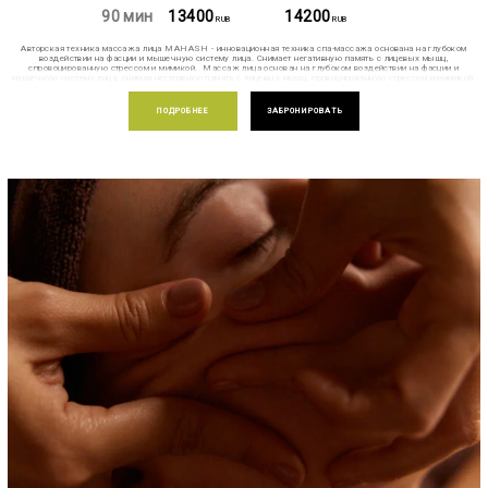
90 мин
13400
14200
RUB
RUB
Авторская техника массажа лица MAHASH - инновационная техника спа-массажа основана на глубоком
воздействии на фасции и мышечную систему лица. Снимает негативную память с лицевых мышц,
спровоцированную стрессом и мимикой. Массаж лица основан на глубоком воздействии на фасции и
мышечную систему лица, снимая негативную память с лицевых мышц, провоцированную стрессом и мимикой.
Процедура основана на авторской технике испанского хиромассажа Энрике Кастеллс Гарсия и включает в
себя элементы миоструктурного массажа лица. Техника MAHASH "Йога для лица" оказывает
корректирующее действие не только на мышцы лица, но и мышцы плечевого пояса, шейного отдела, а также
ПОДРОБНЕЕ
ЗАБРОНИРОВАТЬ
волосистую часть головы, восстанавливая архитектонику лица и устраняя напряжение с лицевых мышц.
Итоговый результат процедуры — максимальный лифтинг за счет глубокой проработки мышечного корсета
лица. В результате проведения курса процедур повышается тонус и эластичность кожи, корректируется
негативная мышечная память лицевых мышц и фасций, снимется гипертонус с напряженных областей лицевых
мышц.