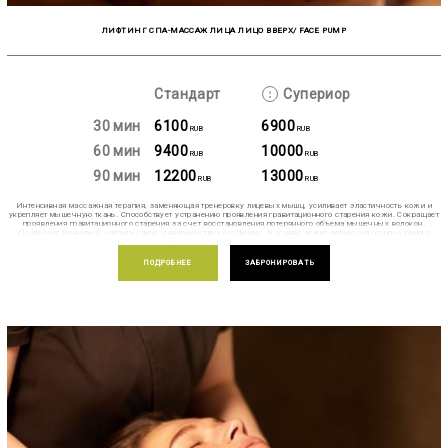
ЛИФТИНГ СПА-МАССАЖ ЛИЦА ЛИЦО ВВЕРХ/ FACE PUMP
Стандарт
Супериор
30 мин
6100
6900
RUB
RUB
60 мин
9400
10000
RUB
RUB
90 мин
12200
13000
RUB
RUB
Интенсивная массажная терапия, заменяющая тренеровку лицевых мышц, усиливает эластичность кожи и
укрепляет мышечную ткань. Способствует устранению проявления гравитационного старения кожи. Cокращает
проявления гравитационного старения за счет восстановления потерянного объема мышечных волокон.
Позволяет буквально «лепить» лицо, совершенствуя его форму. В основе лежит авторская техника самого
мощного лифтингового массажа лица Энрике Кастеллс Гарсия и элементы реафирмирующего массажа лица.
Авторская техника массажа лица MAHASH - это системная проработка всех уровней тканей: самого
поверхностного нейрорецепторного, сосудистого и мышечного пласта. Это пассивная гимнастика, позволяющая
ПОДРОБНЕЕ
ЗАБРОНИРОВАТЬ
буквально моделировать лицо, лепить и совершенствовать его форму.