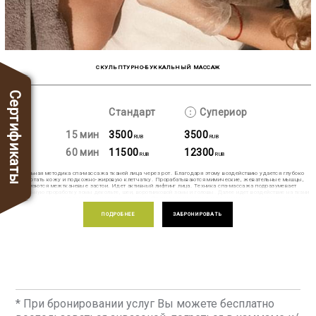
СКУЛЬПТУРНО-БУККАЛЬНЫЙ МАССАЖ
Сертификаты
Стандарт
Супериор
15 мин
3500
3500
RUB
RUB
60 мин
11500
12300
RUB
RUB
Уникальная методика спа-массажа тканей лица через рот. Благодаря этому воздействию удается глубоко
проработать кожу и подкожно-жировую клетчатку. Прорабатываются мимические, жевательные мышцы,
снимаются межтканевые застои. Идет активный лифтинг лица. Техника спа-массажа подразумевает
обязательную проработку зоны декольте, шеи, воротниковой зоны и головы. Далее идет воздействие на ткани
с внешней и внутренней стороны нижней трети лица. Процедура выполняется в перчатках нашими экспертами,
прошедшими длительное обучение и практику. В результате овал лица подтягивается, исчезают носогубные
складки, улучшается каркас лица и эластичность кожи. Добавьте в Вашу ходовую процедуру для лица 15
ПОДРОБНЕЕ
ЗАБРОНИРОВАТЬ
минут скульптурно-буккального спа-массажа. Это позволит увеличить эффективность омолаживающего
воздействия подготовленную и проработанную кожу в ходе любого из уходов для лица в MAHASH.
* При бронировании услуг Вы можете бесплатно