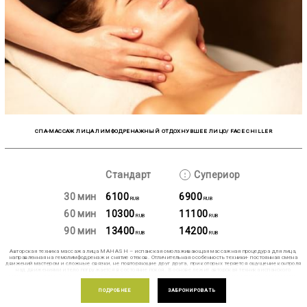
CПА-МАССАЖ ЛИЦА ЛИМФОДРЕНАЖНЫЙ ОТДОХНУВШЕЕ ЛИЦО/ FACE CHILLER
Стандарт
Супериор
30 мин
6100
6900
RUB
RUB
60 мин
10300
11100
RUB
RUB
90 мин
13400
14200
RUB
RUB
Авторская техника массажа лица MAHASH – испанская омолаживающая массажная процедура для лица,
направленная на гемолимфодренаж и снятие отеков. Отличительная особенность техники- постоянная смена
движений мастером и сложные связки, не повторяющие друг друга, при которых теряется ощущение контроля
над движениями и тело погружается в состояние покоя. В основе лежит авторская техника испанского
кинезиотерапевта Энрике Кастеллс Гарсия, нейроседативный массаж лица и биоваскулярный массаж лица.
Стресс – это неспецифическая защитная реакция организма в ответ на неблагоприятные изменения
окружающей среды. Более того, именно стресс, наряду с солнечным излучением, свободными радикалами,
ПОДРОБНЕЕ
ЗАБРОНИРОВАТЬ
является одним из основных факторов преждевременного старения. Задача массажа — предотвратить
воздействие стресса, как на верхних слоях кожи, так и на мышцах, сосудах, нервных волокнах. Техника
включает в себя специальные расслабляющие движения, которые снимают мышечные спазмы, воздействуют