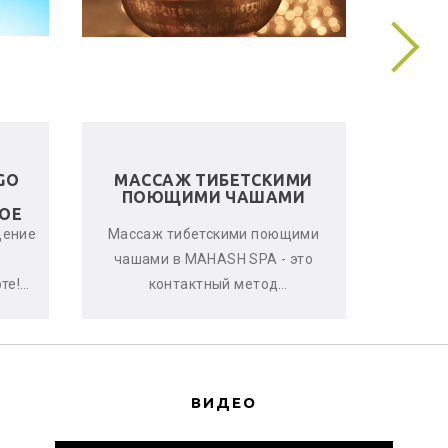
GO
МАССАЖ ТИБЕТСКИМИ
ЛЬНЯ
ПОЮЩИМИ ЧАШАМИ
ОЕ
щение
Массаж тибетскими поющими
Женс
чашами в MAHASH SPA - это
улучшен
те!
контактный метод
стрессо
овень
виброакустической
что-т
терапии, глубоко расслабляющий
с
мышцы, снимающи...
ВИДЕО