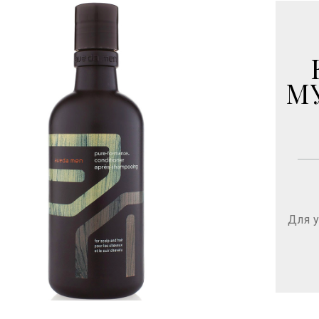
М
Для у