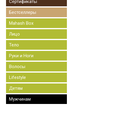
Сертификаты
Бестселлеры
Mahash Box
Лицо
Тело
Руки и Ноги
Волосы
Lifestyle
Детям
Мужчинам