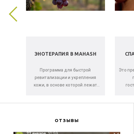
 В
ЭНОТЕРАПИЯ В MAHASH
СП
ела и
Программа для быстрой
Это пр
е, что
ревитализации и укрепления
аете
кожи, в основе которой лежат
гос
оматы
активные свойства красного
ма
винограда, ягод асаи и черной
си
смо...
ОТЗЫВЫ