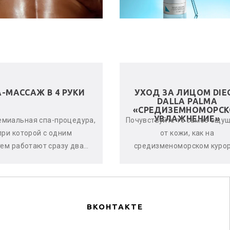
А-МАССАЖ В 4 РУКИ
УХОД ЗА ЛИЦОМ DIE
DALLA PALMA
«СРЕДИЗЕМНОМОРСК
УВЛАЖНЕНИЕ»
емиальная спа-процедура,
Почувствуйте то самое ощу
при которой с одним
от кожи, как на
тем работают сразу два
средизменоморском курор
стера. Спа-терапевты
Уход дает оптимальный ур
нхронно и гармонично
увлажнённости кожи,
воздейству...
оказывается по...
ВКОНТАКТЕ